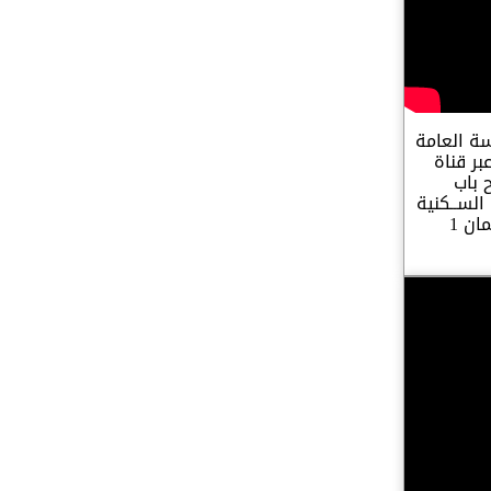
ة العامة
بر قناة
 باب
الســكنية
المخــدومة في مشروع عمان 1