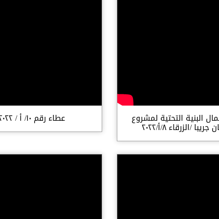
ال البنية التحتية لمشروع
عطاء رقم ١٠/ أ / ٢٠٢٢
ريبا /الزرقاء ٨/أ/٢٠٢٢