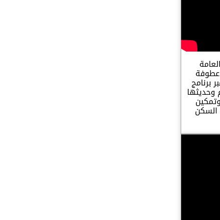
لعامة
 عطوفة
 برنامج
م وحديثها
وتمكين
 السكن