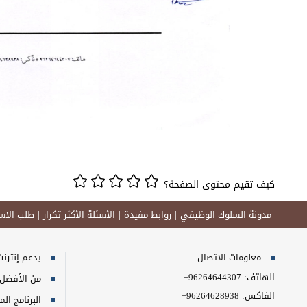
كيف تقيم محتوى الصفحة؟
مدونة السلوك الوظيفي
روابط مفيدة
الأسئلة الأكثر تكرار
طلب الاست
معلومات الاتصال
يدعم إنترنت إكسبلورر 10+, ج
الهاتف:
+96264644307
من الأفضل مش
الفاكس:
+96264628938
البرنامج المطلوب