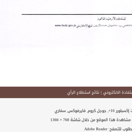
فادة الالكتروني
نتائج استطلاع الرأي
وجل كروم, فايرفوكس, سفاري
اهدة هذا الموقع من خلال شاشة 768 × 1366
 للتصفح: Adobe Reader