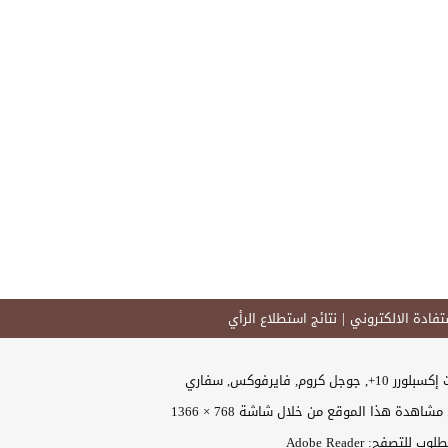
فادة الالكتروني
نتائج استطلاع الرأي
وجل كروم, فايرفوكس, سفاري
اهدة هذا الموقع من خلال شاشة 768 × 1366
 للتصفح: Adobe Reader