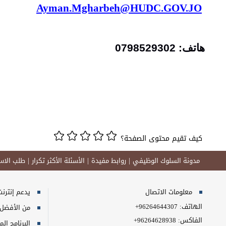
Ayman.Mgharbeh@HUDC.GOV.JO
هاتف: 0798529302
كيف تقيم محتوى الصفحة؟
مدونة السلوك الوظيفي
روابط مفيدة
الأسئلة الأكثر تكرار
طلب الاست
معلومات الاتصال
يدعم إنترنت إكسبلورر 10+, ج
الهاتف:
+96264644307
من الأفضل مش
الفاكس:
+96264628938
البرنامج المطلوب