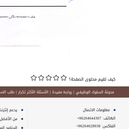
كيف تقيم محتوى الصفحة؟
مدونة السلوك الوظيفي
روابط مفيدة
الأسئلة الأكثر تكرار
طلب الاست
معلومات الاتصال
يدعم إنترنت إكسبلورر 10+, ج
الهاتف:
+96264644307
من الأفضل مش
الفاكس:
+96264628938
البرنامج المطلوب