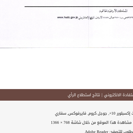
فادة الالكتروني
نتائج استطلاع الرأي
وجل كروم, فايرفوكس, سفاري
اهدة هذا الموقع من خلال شاشة 768 × 1366
 للتصفح: Adobe Reader