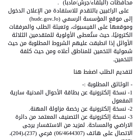
محافظات (البلقاء/جرش/مادبا) .
على الراغبين بالتقدم للاستفادة من الإعلان الدخول
إلى موقع المؤسسة الرسمي (hudc.gov.Jo)
وموقعها على الفيسبوك، وتعبئة الطلب والمرفقات
الكترونيًا، حيث ستُعطى الأولوية للمتقدمين الثلاثة
الأوائل إذا انطبقت عليهم الشروط المطلوبة من حيث
شمولية التخمين للمناطق أعلاه ومن حيث كلفة
التخمين
.
لتفديم الطلب
اضغط هنا
- الوثائق المطلوبة :-
1- نسخة إلكترونية عن بطاقة الأحوال المدنية سارية
المفعول
2- نسخة إلكترونية عن رخصة مزاولة المهنة.
3- نسخة إلكترونية عن التصنيف المعتمد من دائرة
الاراضي والمساحة. لمزيد من الاستفسار يرجى
الاتصال على هاتف (06/4644307) فرعي (237)،(204)،